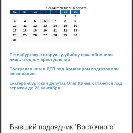
Сегодня: Четверг, 6 Августа
Пн
Вт
Ср
Чт
Пт
Сб
Вс
1
2
3
4
5
6
7
8
9
10
11
12
13
14
15
16
17
18
19
20
21
22
23
24
25
26
27
28
29
30
31
Петербургскую старушку-убийцу пока обвинили
лишь в одном преступлении
Пострадавшим в ДТП под Армавиром подготовили
санавиацию
Екатеринбургский депутат Олег Кинев останется под
стражей до 23 сентября
Бывший подрядчик 'Восточного'