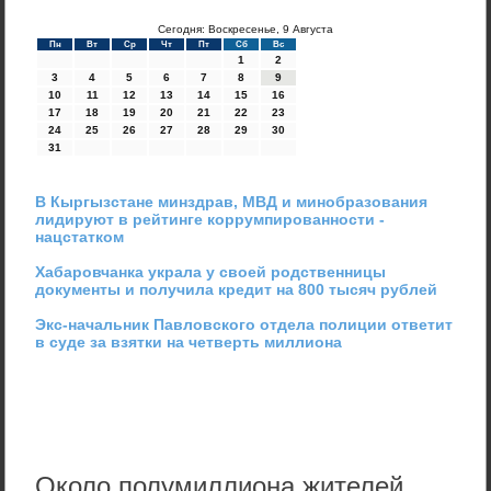
Сегодня: Воскресенье, 9 Августа
Пн
Вт
Ср
Чт
Пт
Сб
Вс
1
2
3
4
5
6
7
8
9
10
11
12
13
14
15
16
17
18
19
20
21
22
23
24
25
26
27
28
29
30
31
В Кыргызстане минздрав, МВД и минобразования
лидируют в рейтинге коррумпированности -
нацстатком
Хабаровчанка украла у своей родственницы
документы и получила кредит на 800 тысяч рублей
Экс-начальник Павловского отдела полиции ответит
в суде за взятки на четверть миллиона
Около полумиллиона жителей