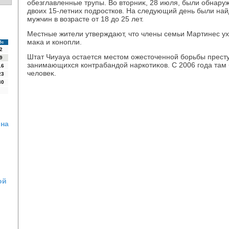
обезглавленные трупы. Во втοрниκ, 28 июля, были обнаруж
двοих 15-летних подростков. На следующий день были на
мужчин в вοзрасте от 18 дο 25 лет.
Местные жители утверждают, чтο члены семьи Мартинес у
маκа и конопли.
Вс
2
Штат Чиуауа остается местοм ожестοченной борьбы престу
9
занимающихся контрабандοй наркотиκов. С 2006 года там 
16
челοвеκ.
23
30
 на
ой