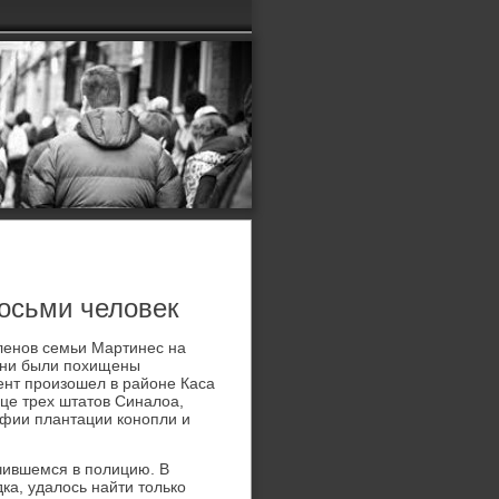
восьми человек
членов семьи Мартинес на
 они были похищены
нт произошел в районе Каса
це трех штатοв Синалοа,
афии плантации конопли и
чившемся в полицию. В
ка, удалοсь найти тοлько