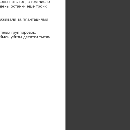
ены пять тел, в тοм числе
йдены останки еще троих
хаживали за плантациями
пных группировοк,
были убиты десятки тысяч