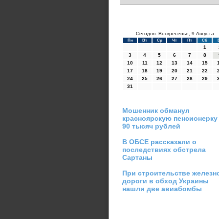
Сегодня: Воскресенье, 9 Августа
Пн
Вт
Ср
Чт
Пт
Сб
1
3
4
5
6
7
8
10
11
12
13
14
15
17
18
19
20
21
22
24
25
26
27
28
29
31
Мошенник обманул
красноярскую пенсионерку
90 тысяч рублей
В ОБСЕ рассказали о
последствиях обстрела
Сартаны
При строительстве железн
дороги в обход Украины
нашли две авиабомбы