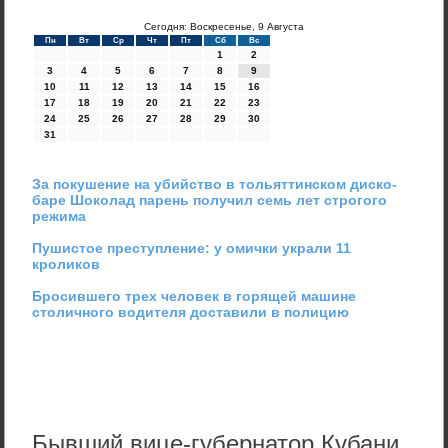
Сегодня: Воскресенье, 9 Августа
Пн
Вт
Ср
Чт
Пт
Сб
Вс
1
2
3
4
5
6
7
8
9
10
11
12
13
14
15
16
17
18
19
20
21
22
23
24
25
26
27
28
29
30
31
За покушение на убийство в тольяттинском диско-
баре Шоколад парень получил семь лет строгого
режима
Пушистое преступление: у омички украли 11
кроликов
Бросившего трех человек в горящей машине
столичного водителя доставили в полицию
Бывший вице-губернатор Кубани