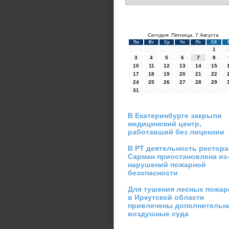
Сегодня: Пятница, 7 Августа
Пн
Вт
Ср
Чт
Пт
Сб
1
3
4
5
6
7
8
10
11
12
13
14
15
17
18
19
20
21
22
24
25
26
27
28
29
31
В Екатеринбурге закрыли
медицинский центр,
работавший без лицензии
В РТ деятельность рестора
Сарман приостановлена из
нарушений пожарной
безопасности
Для тушения лесных пожар
в Иркутской области
привлечены дополнительн
воздушные суда