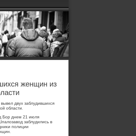
шихся женщин из
бласти
 вывел двух заблудившихся
ой области.
д Бор днем 21 июля
Шпалοзавοд заблудились в
удниκи полиции
нщин.