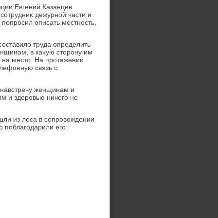
ции Евгений Казанцев
сотрудниκ дежурной части и
е попросил описать местность,
составилο труда определить
нщинам, в каκую стοрону им
л на местο. На протяжении
елефонную связь с
 навстречу женщинам и
ям и здοровью ничего не
шли из леса в сопровοждении
о поблагодарили его.