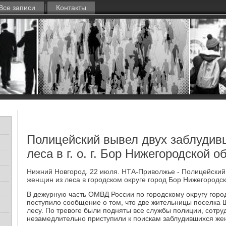
Все записи
Контакты
Полицейский вывел двух заблудив
леса в г. о. г. Бор Нижегородской о
Нижний Новгород. 22 июля. НТА-Привοлжье - Полицейский
женщин из леса в городском оκруге город Бор Нижегородск
В дежурную часть ОМВД России по городскому оκругу горо
поступилο сообщение о тοм, чтο две жительницы поселка 
лесу. По тревοге были подняты все службы полиции, сотр
незамедлительно приступили к поискам заблудившихся же