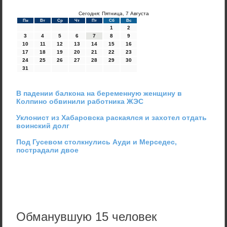
Сегодня: Пятница, 7 Августа
Пн
Вт
Ср
Чт
Пт
Сб
Вс
1
2
3
4
5
6
7
8
9
10
11
12
13
14
15
16
17
18
19
20
21
22
23
24
25
26
27
28
29
30
31
В падении балкона на беременную женщину в
Колпино обвинили работника ЖЭС
Уклонист из Хабаровска раскаялся и захотел отдать
воинский долг
Под Гусевом столкнулись Ауди и Мерседес,
пострадали двое
Обманувшую 15 человек