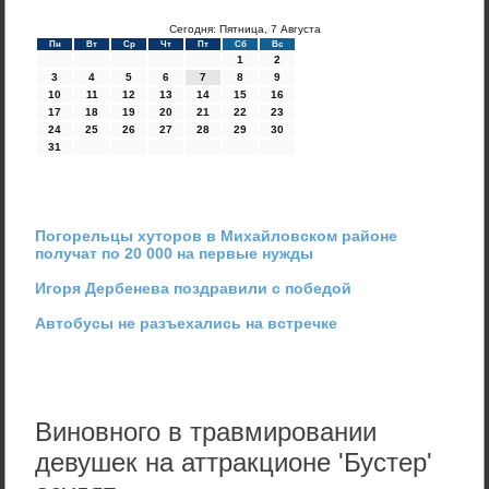
Сегодня: Пятница, 7 Августа
Пн
Вт
Ср
Чт
Пт
Сб
Вс
1
2
3
4
5
6
7
8
9
10
11
12
13
14
15
16
17
18
19
20
21
22
23
24
25
26
27
28
29
30
31
Погорельцы хуторов в Михайловском районе
получат по 20 000 на первые нужды
Игоря Дербенева поздравили с победой
Автобусы не разъехались на встречке
Виновного в травмировании
девушек на аттракционе 'Бустер'