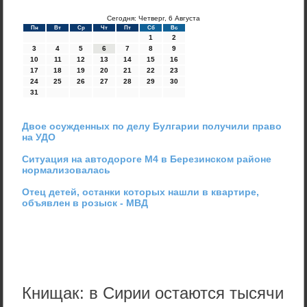
Сегодня: Четверг, 6 Августа
Пн
Вт
Ср
Чт
Пт
Сб
Вс
1
2
3
4
5
6
7
8
9
10
11
12
13
14
15
16
17
18
19
20
21
22
23
24
25
26
27
28
29
30
31
Двое осужденных по делу Булгарии получили право
на УДО
Ситуация на автодороге М4 в Березинском районе
нормализовалась
Отец детей, останки которых нашли в квартире,
объявлен в розыск - МВД
Книщак: в Сирии остаются тысячи