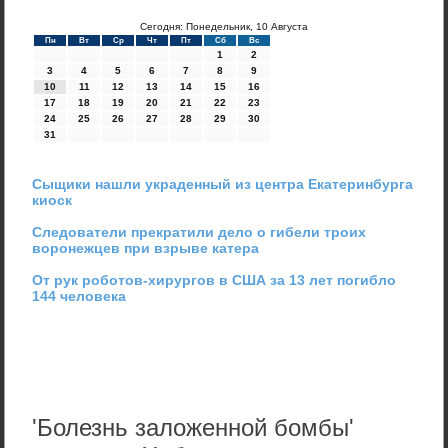
Сегодня: Понедельник, 10 Августа
Пн
Вт
Ср
Чт
Пт
Сб
Вс
1
2
3
4
5
6
7
8
9
10
11
12
13
14
15
16
17
18
19
20
21
22
23
24
25
26
27
28
29
30
31
Сыщики нашли украденный из центра Екатеринбурга
киоск
Следователи прекратили дело о гибели троих
воронежцев при взрыве катера
От рук роботов-хирургов в США за 13 лет погибло
144 человека
'Болезнь заложенной бомбы'