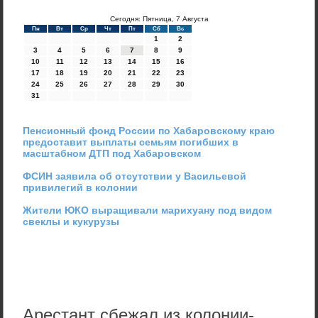
Сегодня: Пятница, 7 Августа
Пн
Вт
Ср
Чт
Пт
Сб
Вс
1
2
3
4
5
6
7
8
9
10
11
12
13
14
15
16
17
18
19
20
21
22
23
24
25
26
27
28
29
30
31
Пенсионный фонд России по Хабаровскому краю
предоставит выплаты семьям погибших в
масштабном ДТП под Хабаровском
ФСИН заявила об отсутствии у Васильевой
привилегий в колонии
Жители ЮКО выращивали марихуану под видом
свеклы и кукурузы
Арестант сбежал из колонии-