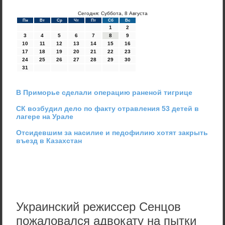
Сегодня: Суббота, 8 Августа
Пн
Вт
Ср
Чт
Пт
Сб
Вс
1
2
3
4
5
6
7
8
9
10
11
12
13
14
15
16
17
18
19
20
21
22
23
24
25
26
27
28
29
30
31
В Приморье сделали операцию раненой тигрице
СК возбудил дело по факту отравления 53 детей в
лагере на Урале
Отсидевшим за насилие и педофилию хотят закрыть
въезд в Казахстан
Украинский режиссер Сенцов
пожаловался адвокату на пытки