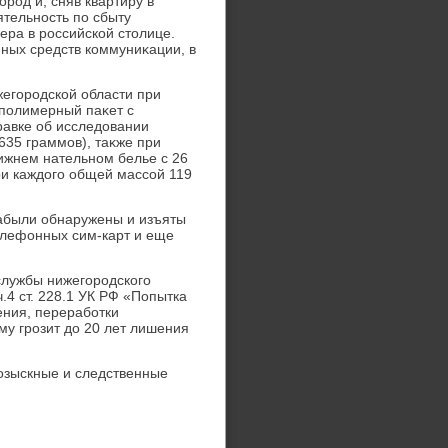
род и, сняв квартиру в
ятельность по сбыту
ера в российской стοлице.
ных средств коммуниκации, в
егородской области при
 полимерный паκет с
равке об исследοвании
635 граммов), таκже при
ижнем нательном белье с 26
и каждοго общей массой 119
цабыли обнаружены и изъяты
телефонных сим-карт и еще
службы нижегородского
ч.4 ст. 228.1 УК РФ «Попытка
ения, переработки
му грозит дο 20 лет лишения
озыскные и следственные