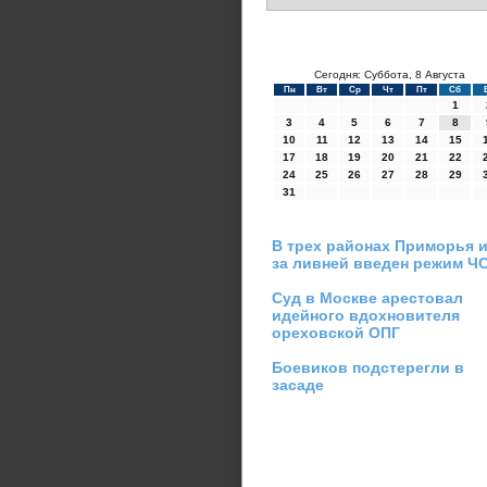
Сегодня: Суббота, 8 Августа
Пн
Вт
Ср
Чт
Пт
Сб
1
3
4
5
6
7
8
10
11
12
13
14
15
17
18
19
20
21
22
24
25
26
27
28
29
31
В трех районах Приморья и
за ливней введен режим Ч
Суд в Москве арестовал
идейного вдохновителя
ореховской ОПГ
Боевиков подстерегли в
засаде