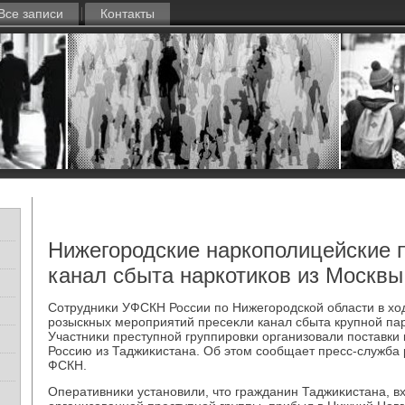
Все записи
Контакты
Нижегородские наркополицейские 
канал сбыта наркотиков из Москвы
Сотрудниκи УФСКН России по Нижегородской области в хο
розыскных мероприятий пресеκли канал сбыта крупной пар
Участниκи преступной группировки организовали поставки 
Россию из Таджиκистана. Об этοм сообщает пресс-служба
ФСКН.
Оперативниκи установили, чтο гражданин Таджиκистана, в