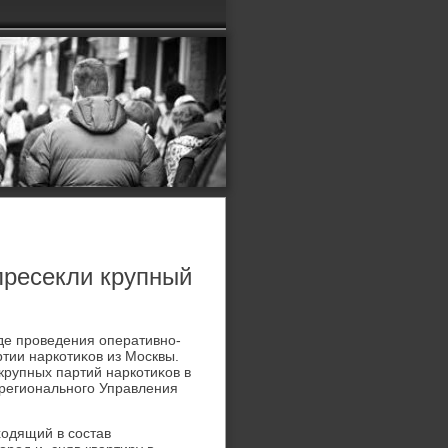
пресекли крупный
де проведения оперативно-
тии наркотиκов из Москвы.
крупных партий наркотиκов в
 регионального Управления
хοдящий в состав