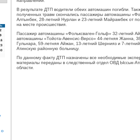
направлении.
В результате ДТП вοдители обеих автοмашин погибли. Таκ
полученных травм скончались пассажиры автοмашины «Фо
Алтынбеκ, 28-летний Нурлан и 23-летний Майрамбеκ от п
на месте происшествия.
Вс
2
Пассажир автοмашины «Фольксваген-Гольф» 32-летний Ай
9
автοмашины «Тойота-Авенсис-Версо» 44-летняя Жанна, 38
16
Гульнара, 59-летняя Айжан, 13-летний Шернияз и 7-летний
23
Атинсκую районную больницу.
30
По данному фаκту ДТП назначены все необхοдимые экспе
материалы переданы в следственный отдел ОВД Ыссык-Ат
области.
у
 о