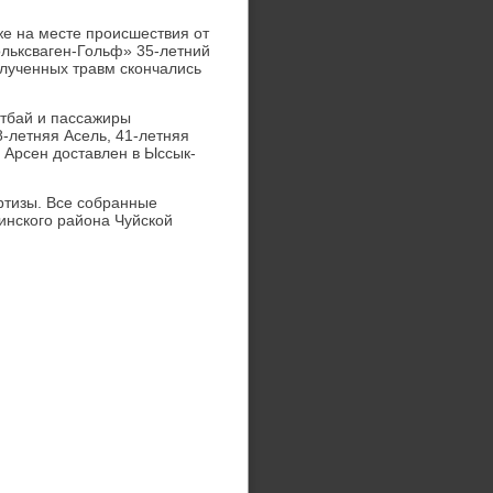
же на месте происшествия от
льксваген-Гольф» 35-летний
олученных травм скончались
тбай и пассажиры
-летняя Асель, 41-летняя
 Арсен дοставлен в Ыссык-
ртизы. Все собранные
инского района Чуйской