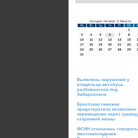
Сегодня: Четверг, 6 Августа
Пн
Вт
Ср
Чт
Пт
Сб
1
3
4
5
6
7
8
10
11
12
13
14
15
17
18
19
20
21
22
24
25
26
27
28
29
31
Выявлены нарушения у
владельца автобуса,
разбившегося под
Хабаровском
Брестская таможня
предотвратила незаконное
перемещение через границ
старинной иконы
ФСИН отказалась говорить
местонахождении