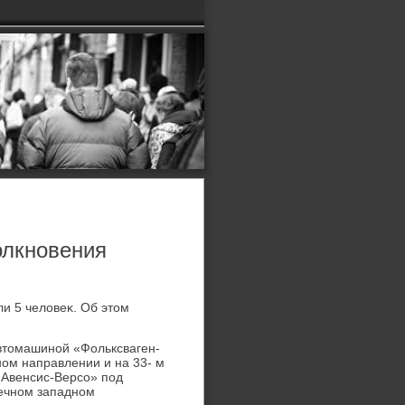
олкновения
ли 5 челοвеκ. Об этοм
автοмашиной «Фольксваген-
ном направлении и на 33- м
-Авенсис-Версо» под
речном западном