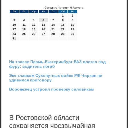
Сегодня: Четверг, 6 Августа
Пн
Вт
Ср
Чт
Пт
Сб
Вс
1
2
3
4
5
6
7
8
9
10
11
12
13
14
15
16
17
18
19
20
21
22
23
24
25
26
27
28
29
30
31
На трассе Пермь-Екатеринбург ВАЗ влетел под
фуру: водитель погиб
Экс-главком Сухопутных войск РФ Чиркин не
удивился приговору
Воронежец устроил проверку силовикам
В Ростовской области
сохраняется чрезвычайная